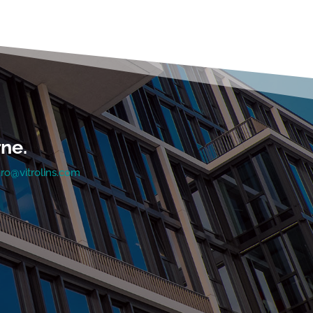
ne.
uro@vitrolins.com